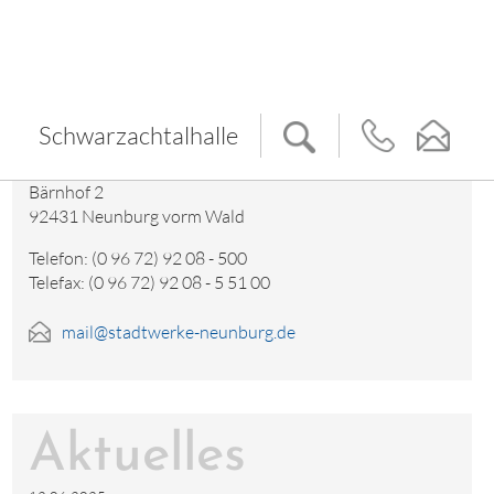
Kontakt
Schwarzachtalhalle
Bärnhof 2
92431 Neunburg vorm Wald
Telefon: (0 96 72) 92 08 - 500
Telefax: (0 96 72) 92 08 - 5 51 00
mail@stadtwerke-neunburg.de
Aktuelles