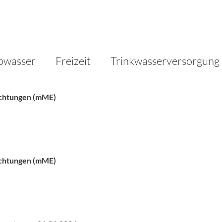
bwasser
Freizeit
Trinkwasserversorgung
ichtungen (mME)
ichtungen (mME)