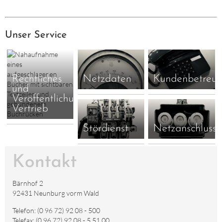
Unser Service
Rechtliches
Netzdaten
Kundenbetreu
und
Veröffentlichung
Vertrieb
Stördienst
Netzanschluss
Kontakt
Bärnhof 2
92431 Neunburg vorm Wald
Telefon: (0 96 72) 92 08 - 500
Telefax: (0 96 72) 92 08 - 5 51 00